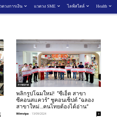
วดวงการเงิน
แวดวง SME
ไลฟ์สไตล์
Health
การตลาด
พลิกรูปโฉมใหม่! “ซีเอ็ด สาขา
ซีคอนสแควร์” ชูคอนเซ็ปต์ “ฉลอง
สาขาใหม่…คนไทยต้องได้อ่าน”
Wimvipa
-
13/09/2024
0
้