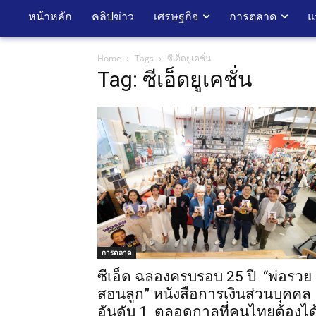
หน้าหลัก
คลิปข่าว
เศรษฐกิจ
การตลาด
แ
Home
Tags
ซีเอ็ดยูเคชั่น
Tag: ซีเอ็ดยูเคชั่น
การตลาด
ซีเอ็ด ฉลองครบรอบ 25 ปี “พ่อรวย
สอนลูก” หนังสือการเงินส่วนบุคคล
อันดับ 1 ตลอดกาลที่คนไทยต้องได