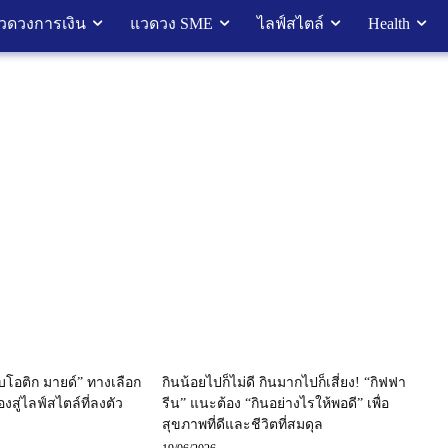
วดวงการเงิน
แวดวง SME
ไลฟ์สไตล์
Health
บโอติก มายด์” ทางเลือก
กินน้อยไปก็ไม่ดี กินมากไปก็เสี่ยง! “กิฟฟา
สู่ไลฟ์สไตล์ที่ลงตัว
รีน” แนะต้อง “กินอย่างไรให้พอดี” เพื่อ
สุขภาพที่ดีและชีวิตที่สมดุล