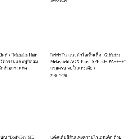
19/06/2026
เปิดตัว “Matarlie Hair
กิฟฟารีน แนะนำไอเท็มเด็ด “Giffarine
นวัตกรรมแชมพูปิดผม
Melashield AOX Blush SPF 50+ PA++++”
ลึกด้วยสารสกัด
สวยครบ จบในแท่งเดียว
21/04/2026
มเปญ “BodyKey ME
แต่งแต้มสีสันแห่งความโรแมนติก ด้วย