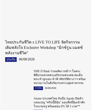
ไทยประกันชีวิต x LIVE TO LIFE จัดกิจกรรม
เติมพลังใจ Exclusive Workshop “มิกซ์รูน แมตช์
พลังงานชีวิต”
06/08/2026
ประกัน
SME D Bank ร่วมผลัดเวรเฝ้าฯ ในพระ
พิธีธรรมสวดพระอภิธรรมพระศพ สมเด็จ
พระเจ้าลูกเธอ เจ้าฟ้าพัชรกิติยาภาฯ พร้อม
หน่วยงานในสังกัดกระทรวงอุตสาหกรรม
06/08/2026
การเงิน
Atome ประเทศไทย จับมือ Agoda เปิดตัว
แคมเปญ “ทริปนี้มีลุ้น” มอบสิทธิ์ลุ้นเข้าพัก
โรงแรมหรู พร้อมผ่อน 0% ได้ 3 งวด**