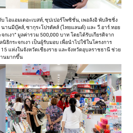
 ไอแอมเดอะเบสท์, ซุปเปอร์โพซิชั่น, เพอลังอิ พับลิชชิ่ง
์, นานมีบุ๊คส์, ซากุระโปรดัคส์ (ไทยแลนด์) และ วี.อาร์.ทอย
ิกระจกเงา” มูลค่ารวม 500,000 บาท โดยได้รับเกียรติจาก
ลนิธิกระจกเงา เป็นผู้รับมอบ เพื่อนำไปใช้ในโครงการ
 15 แห่งในจังหวัดเชียงราย และจังหวัดอุบลราชธานี ช่วย
่านมากขึ้น