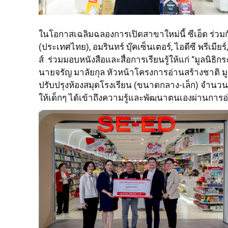
ในโอกาสเฉลิมฉลองการเปิดสาขาใหม่นี้ ซีเอ็ด ร่วมกับ
(ประเทศไทย), อมรินทร์ บุ๊คเซ็นเตอร์, ไอดีซี พรีเมียร
ส์ ร่วมมอบหนังสือและสื่อการเรียนรู้ให้แก่ “มูลนิธ
นายจรัญ มาลัยกุล หัวหน้าโครงการอ่านสร้างชาติ มู
ปรับปรุงห้องสมุดโรงเรียน (ขนาดกลาง-เล็ก) จำนวน
ให้เด็กๆ ได้เข้าถึงความรู้และพัฒนาตนเองผ่านการอ