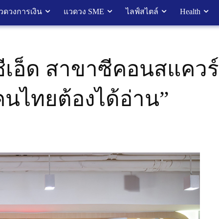
วดวงการเงิน
แวดวง SME
ไลฟ์สไตล์
Health
ีเอ็ด สาขาซีคอนสแควร์
ไทยต้องได้อ่าน”