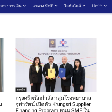
วดวงการเงิน
แวดวง SME
ไลฟ์สไตล์
Health
การเงิน
กรุงศรี ผนึกกำลัง กลุ่มโรงพยาบาล
น
จุฬารัตน์ เปิดตัว Krungsri Supplier
Financing Program หนุน SME ใน