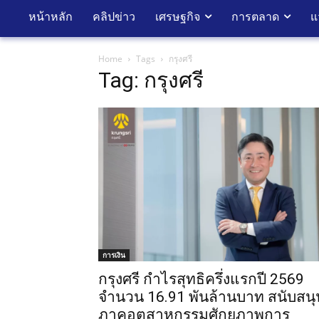
หน้าหลัก
คลิปข่าว
เศรษฐกิจ
การตลาด
แ
Home
Tags
กรุงศรี
Tag: กรุงศรี
การเงิน
กรุงศรี กำไรสุทธิครึ่งแรกปี 2569
จำนวน 16.91 พันล้านบาท สนับสนุ
ภาคอุตสาหกรรมศักยภาพการ