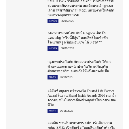
SME D Bank ร่วมผลัดเวรเฝ้าฯ ในพระพิธีธรรม
สวดพระอภิธรรมพระศพ สมเด็จพระเจ้าลูกเธอ
เจ้าฟ้าพัชรกิติยาภาฯ พร้อมหน่วยงานในสังกัด
กระทรวงอุตสาหกรรม
06/08/2026
การเงิน
Atome ประเทศไทย จับมือ Agoda เปิดตัว
แคมเปญ “ทริปนี้มีลุ้น” มอบสิทธิ์ลุ้นเข้าพัก
โรงแรมหรู พร้อมผ่อน 0% ได้ 3 งวด**
06/08/2026
การเงิน
กรุงเทพประกันภัย จัดเสวนาประกันภัยให้แก่
ตัวแทนและนายหน้าประกันวินาศภัยเสริม
ศักยภาพธุรกิจประกันภัยให้แข็งแกร่งยิ่งขึ้น
06/08/2026
ประกัน
อลิอันซ์ อยุธยา คว้ารางวัล Trusted Life Partner
Award ในงาน Brand Inside Awards 2026 ตอกย้ำ
ความมุ่งมั่นในการเคียงข้างลูกค้าในทุกช่วงของ
ชีวิต
06/08/2026
ประกัน
ออมสิน ขานรับมาตรการ ธปท. เร่งเติมสภาพ
คล่อง SMEs เปิดสินเชื่อ “ออมสิน เติมตังค์ เสริม