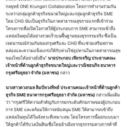
กลยุทธ์ ONE Krungsri Collaboration โดยการทำงานร่วมกัน
ระหว่างกลุ่มลูกค้าธุรกิจขนาดใหญ่และกลุ่มลูกค้าธุรกิจ SME
โดย CHG นับเป็นธุรกิจในภาคสาธารณสุขรายแรกที่เข้าร่วม
โครงการเพื่อเปิดโอกาสให้ผู้ประกอบการ SME สามารถเข้าถึง
แหล่งเงินทุนได้อย่างรวดเร็วบนพื้นฐานของธุรกรรมจริง ซึ่งเป็น
เจตนารมณ์ร่วมกันของกรุงศรีและ CHG ที่จะช่วยเสริมสภาพ
คล่องและความแข็งแกร่งให้กับห่วงโซ่อุปทานในภาคสาธารณสุข
ของไทยได้อย่างยั่งยืน”
นายประกอบ เพียรเจริญ ประธานคณะ
เจ้าหน้าที่ด้านลูกค้าธุรกิจขนาดใหญ่และวาณิชธนกิจ ธนาคาร
กรุงศรีอยุธยา จำกัด (มหาชน)
กล่าว
นางสาวดวงกมล
ลิมป์พวงทิพย์
ประธานคณะเจ้าหน้าที่ด้านลูกค้า
ธุรกิจ SME ธนาคารกรุงศรีอยุธยา จำกัด (มหาชน)
กล่าวเพิ่มเติม
ว่า “กรุงศรีให้ความสำคัญกับการยกระดับศักยภาพของผู้ประกอบ
การ SME และพร้อมให้การสนับสนุน SME ให้สามารถเข้าถึง
แหล่งเงินทุนได้ในจังหวะที่เหมาะสม โดยโครงการนี้ออกแบบมา
ให้ลูกค้าได้รับวงเงินสินเชื่อโดยอ้างอิงจากธุรกรรมทางการค้าที่