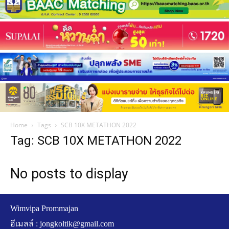
Home
Tags
SCB 10X METATHON 2022
Tag: SCB 10X METATHON 2022
No posts to display
Wimvipa Prommajan
อีเมลล์ :
jongkoltik@gmail.com