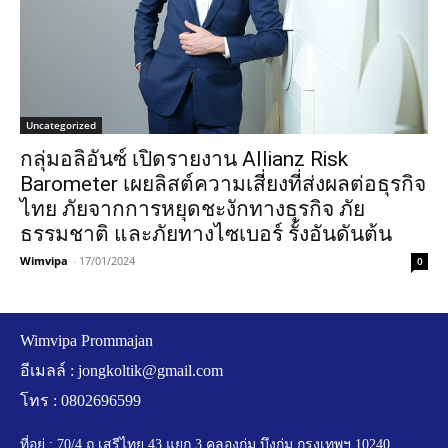
Uncategorized
กลุ่มอลิอันซ์ เปิดรายงาน Allianz Risk
Barometer เผยลิสต์ความเสี่ยงที่ส่งผลต่อธุรกิจ
ไทย ภัยจากการหยุดชะงักทางธุรกิจ ภัย
ธรรมชาติ และภัยทางไซเบอร์ รั้งอันดันต้น
Wimvipa
-
17/01/2024
0
Wimvipa Prommajan
อีเมลล์ :
jongkoltik@gmail.com
โทร : 0802696599
ที่อยู่ : 70/4 ถ.เสรีไทย 43 แยก 3 คลองกุ่ม บึงกุ่ม กรุงเทพฯ 10240