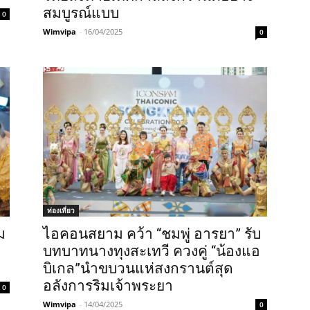
สมบูรณ์แบบ
0
Wimvipa
-
16/04/2025
0
ท่องเที่ยว
ม
ไอคอนสยาม คว้า “ชมพู่ อารยา” รับ
บทบาทนางทุงสะเทวี ควงคู่ “น้องแอ
บิเกล”นำขบวนแห่สงกรานต์สุด
อลังการริมเจ้าพระยา
0
Wimvipa
-
14/04/2025
0