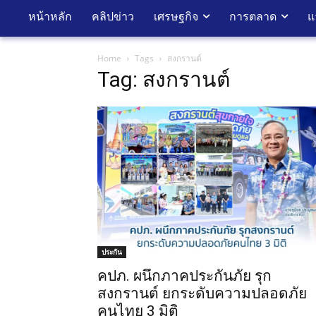
หน้าหลัก
คลิปข่าว
เศรษฐกิจ
การตลาด
แ
Home
Tags
สงกรานต์
Tag: สงกรานต์
ประกัน
คปภ. ผนึกภาคประกันภัย รุก
สงกรานต์ ยกระดับความปลอดภัย
คนไทย 3 มิติ