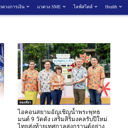
วดวงการเงิน
แวดวง SME
ไลฟ์สไตล์
Health
ท่องเที่ยว
ไอคอนสยามอัญเชิญน้ำพระพุทธ
มนต์ 9 วัดดัง เสริมสิริมงคลรับปีใหม่
ไทยส่งท้ายเทศกาลสงกรานต์อย่าง