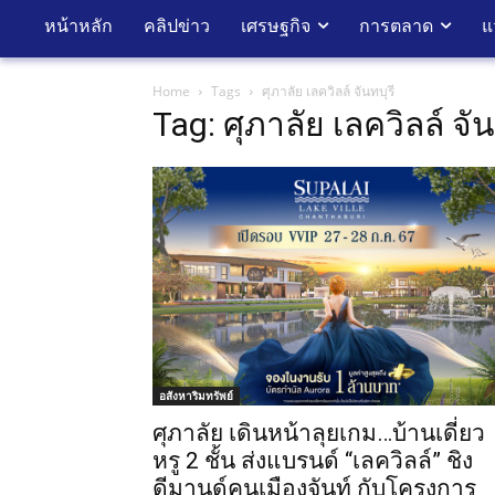
หน้าหลัก
คลิปข่าว
เศรษฐกิจ
การตลาด
แ
Home
Tags
ศุภาลัย เลควิลล์ จันทบุรี
Tag: ศุภาลัย เลควิลล์ จัน
อสังหาริมทรัพย์
ศุภาลัย เดินหน้าลุยเกม…บ้านเดี่ยว
หรู 2 ชั้น ส่งแบรนด์ “เลควิลล์” ชิง
ดีมานด์คนเมืองจันท์ กับโครงการ