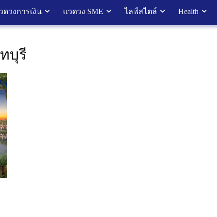
วดวงการเงิน
แวดวง SME
ไลฟ์สไตล์
Health
ทบุรี