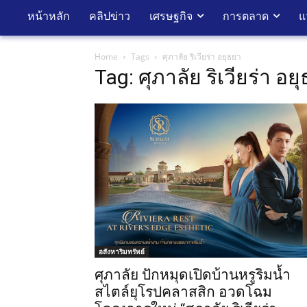
หน้าหลัก
คลิปข่าว
เศรษฐกิจ
การตลาด
แ
Home
Tags
ศุภาลัย ริเวียร่า อยุธยา
Tag: ศุภาลัย ริเวียร่า อย
อสังหาริมทรัพย์
ศุภาลัย ปักหมุดเปิดบ้านหรูริมน้ำ
สไตล์ยุโรปคลาสสิก อวดโฉม