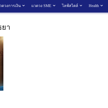
วดวงการเงิน
แวดวง SME
ไลฟ์สไตล์
Health
ุธยา