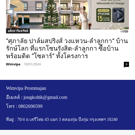
อสังหาริมทรัพย์
“ศุภาลัย ปาล์มสปริงส์ วงแหวน-ลำลูกกา” บ้าน
รักษ์โลก ที่แรกโซนรังสิต-ลำลูกกา ซื้อบ้าน
พร้อมติด “โซลาร์” ทั้งโครงการ
Wimvipa
-
10/01/2024
0
Wimvipa Prommajan
อีเมลล์ :
jongkoltik@gmail.com
โทร : 0802696599
ที่อยู่ : 70/4 ถ.เสรีไทย 43 แยก 3 คลองกุ่ม บึงกุ่ม กรุงเทพฯ 10240