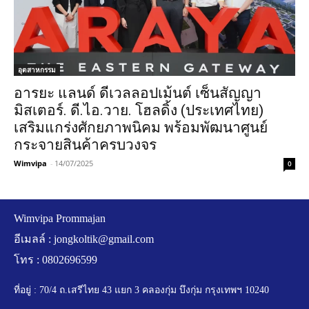
อุตสาหกรรม
อารยะ แลนด์ ดีเวลลอปเม้นต์ เซ็นสัญญา
มิสเตอร์. ดี.ไอ.วาย. โฮลดิ้ง (ประเทศไทย)
เสริมแกร่งศักยภาพนิคม พร้อมพัฒนาศูนย์
กระจายสินค้าครบวงจร
Wimvipa
-
14/07/2025
0
Wimvipa Prommajan
อีเมลล์ :
jongkoltik@gmail.com
โทร : 0802696599
ที่อยู่ : 70/4 ถ.เสรีไทย 43 แยก 3 คลองกุ่ม บึงกุ่ม กรุงเทพฯ 10240