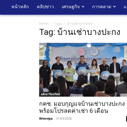
หน้าหลัก
คลิปข่าว
เศรษฐกิจ
การตลาด
แ
Home
Tags
บ้านเช่าบางปะกง
Tag: บ้านเช่าบางปะกง
อสังหาริมทรัพย์
กคช. มอบกุญแจบ้านเช่าบางปะกง
พร้อมโปรลดค่าเช่า 6 เดือน
Wimvipa
-
31/03/2026