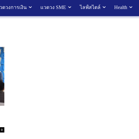
วดวงการเงิน
แวดวง SME
ไลฟ์สไตล์
Health
0