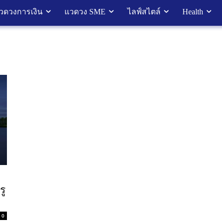
วดวงการเงิน
แวดวง SME
ไลฟ์สไตล์
Health
รู
0