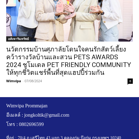
อสังหาริมทรัพย์
นวัตกรรมบ้านศุภาลัยโดนใจคนรักสัตว์เลี้ยง
คว้ารางวัลบ้านและสวน PETS AWARDS
2024 ชูโมเดล PET FRIENDLY COMMUNITY
ให้ทุกชีวิตแชร์พื้นที่สุดแฮปปี้ร่วมกัน
Wimvipa
-
07/08/2024
0
Wimvipa Prommajan
อีเมลล์ :
jongkoltik@gmail.com
โทร : 0802696599
ที่อยู่ : 70/4 ถ.เสรีไทย 43 แยก 3 คลองกุ่ม บึงกุ่ม กรุงเทพฯ 10240