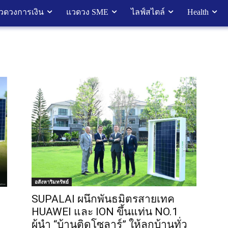
วดวงการเงิน
แวดวง SME
ไลฟ์สไตล์
Health
อสังหาริมทรัพย์
SUPALAI ผนึกพันธมิตรสายเทค
HUAWEI และ ION ขึ้นแท่น NO.1
ผู้นำ “บ้านติดโซลาร์” ให้ลูกบ้านทั่ว