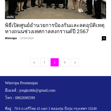
ประกัน
พิธีเปิดศูนย์อำนวยการป้องกันและลดอุบัติเหตุ
ทางถนนช่วงเทศกาลสงกรานต์ปี 2567
Wimvipa
-
12/04/2024
0
1
2
3
Wimvipa Prommajan
อีเมลล์ :
jongkoltik@gmail.com
โทร : 0802696599
ที่อยู่ : 70/4 ถ.เสรีไทย 43 แยก 3 คลองกุ่ม บึงกุ่ม กรุงเทพฯ 10240