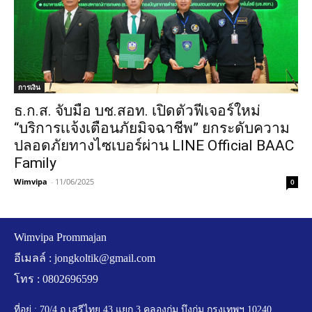
การเงิน
ธ.ก.ส. จับมือ บช.สอท. เปิดตัวฟีเจอร์ใหม่
“บริการเเจ้งเตือนภัยมิจฉาชีพ” ยกระดับความ
ปลอดภัยทางไซเบอร์ผ่าน LINE Official BAAC
Family
Wimvipa
-
11/06/2025
0
Wimvipa Prommajan
อีเมลล์ :
jongkoltik@gmail.com
โทร : 0802696599
ที่อยู่ : 70/4 ถ.เสรีไทย 43 แยก 3 คลองกุ่ม บึงกุ่ม กรุงเทพฯ 10240