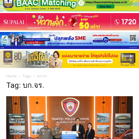
Home
Tags
บก.จร.
Tag: บก.จร.