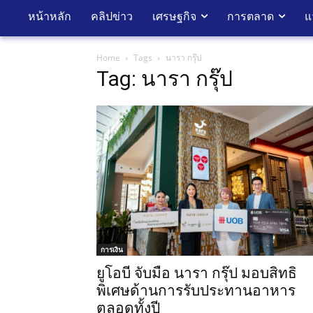
หน้าหลัก
คลิปข่าว
เศรษฐกิจ
การตลาด
แ
Home
Tags
นารา กรุ๊ป
Tag: นารา กรุ๊ป
การเงิน
ยูโอบี จับมือ นารา กรุ๊ป มอบสิทธิ
พิเศษด้านการรับประทานอาหาร
ตลอดทั้งปี