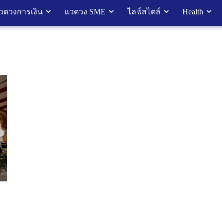
วดวงการเงิน
แวดวง SME
ไลฟ์สไตล์
Health