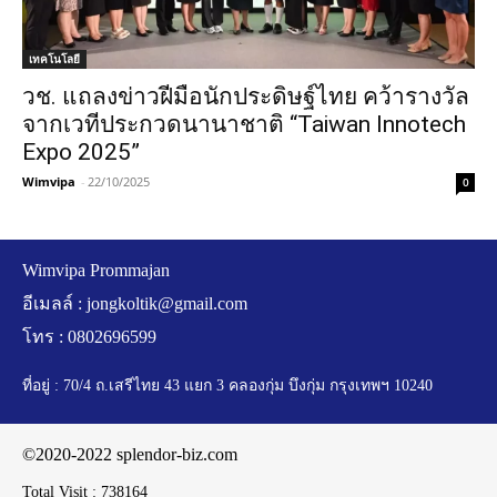
เทคโนโลยี
วช. แถลงข่าวฝีมือนักประดิษฐ์ไทย คว้ารางวัล
จากเวทีประกวดนานาชาติ “Taiwan Innotech
Expo 2025”
Wimvipa
-
22/10/2025
0
Wimvipa Prommajan
อีเมลล์ :
jongkoltik@gmail.com
โทร : 0802696599
ที่อยู่ : 70/4 ถ.เสรีไทย 43 แยก 3 คลองกุ่ม บึงกุ่ม กรุงเทพฯ 10240
©2020-2022 splendor-biz.com
Total Visit :
738164