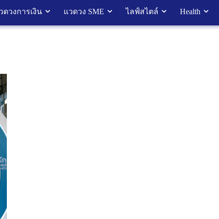
วดวงการเงิน
แวดวง SME
ไลฟ์สไตล์
Health