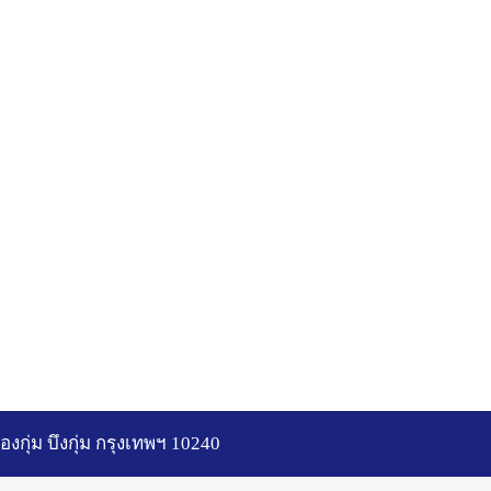
ลองกุ่ม บึงกุ่ม กรุงเทพฯ 10240