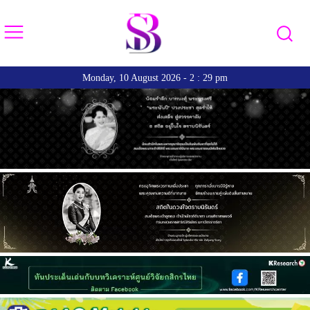
Monday, 10 August 2026 - 2 : 29 pm