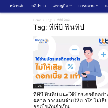
หน้าหลัก
คลิปข่าว
เศรษฐกิจ
การตลาด
แ
Home
Tags
ทีทีบี ฟินทิป
Tag: ทีทีบี ฟินทิป
การเงิน
ทีทีบี ฟินทิป แนะใช้บัตรเครดิตอย่า
ฉลาด วางแผนจ่ายให้เบาใจ ไม่เสี
อกเบี้ยเกินจำเป็น