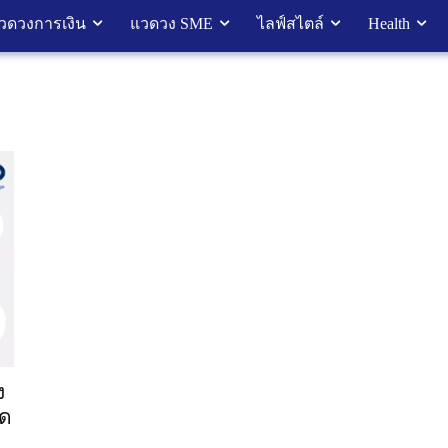
วดวงการเงิน
แวดวง SME
ไลฟ์สไตล์
Health
ง
ยด