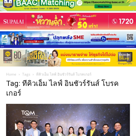
Home
Tags
ทีคิวเอ็ม ไลฟ์ อินชัวร์รันส์ โบรคเกอร์
Tag: ทีคิวเอ็ม ไลฟ์ อินชัวร์รันส์ โบรค
เกอร์