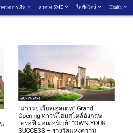
วดวงการเงิน
แวดวง SME
ไลฟ์สไตล์
Health
อสังหาริมทรัพย์
“มารวย เรียลเอสเตท” Grand
Opening ทาวน์โฮมสไตล์อังกฤษ
“ทรอฟี มอเตอร์เวย์” “OWN YOUR
บน
SUCCESS – รางวัลแห่งความ