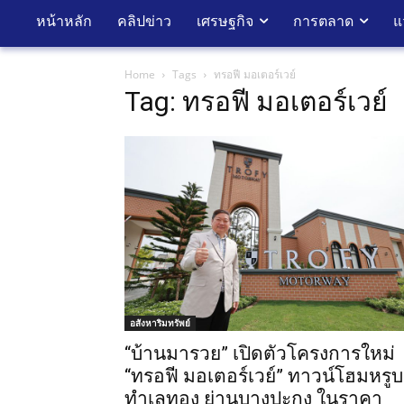
หน้าหลัก
คลิปข่าว
เศรษฐกิจ
การตลาด
แ
Home
Tags
ทรอฟี มอเตอร์เวย์
Tag: ทรอฟี มอเตอร์เวย์
อสังหาริมทรัพย์
“บ้านมารวย” เปิดตัวโครงการใหม่
“ทรอฟี มอเตอร์เวย์” ทาวน์โฮมหรู
ทำเลทอง ย่านบางปะกง ในราคา