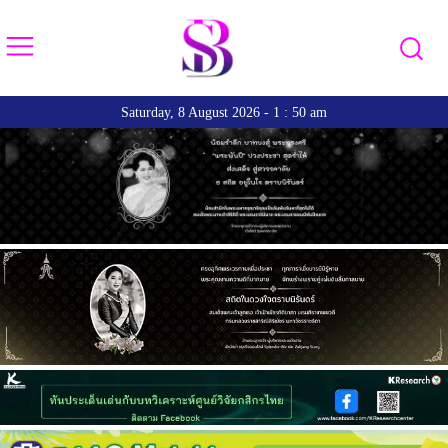
Saturday, 8 August 2026 - 1 : 50 am