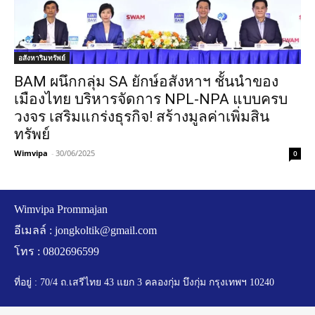
อสังหาริมทรัพย์
BAM ผนึกกลุ่ม SA ยักษ์อสังหาฯ ชั้นนำของ
เมืองไทย บริหารจัดการ NPL-NPA แบบครบ
วงจร เสริมแกร่งธุรกิจ! สร้างมูลค่าเพิ่มสิน
ทรัพย์
Wimvipa
-
30/06/2025
0
Wimvipa Prommajan
อีเมลล์ :
jongkoltik@gmail.com
โทร : 0802696599
ที่อยู่ : 70/4 ถ.เสรีไทย 43 แยก 3 คลองกุ่ม บึงกุ่ม กรุงเทพฯ 10240