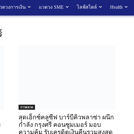
วดวงการเงิน
แวดวง SME
ไลฟ์สไตล์
Health
์
การตลาด
สุดเอ็กซ์คลูซีฟ บาร์บีคิวพลาซ่า ผนึก
ย
กำลัง กรุงศรี คอนซูมเมอร์ มอบ
ความคุ้ม รับเครดิตเงินคืนรวมสูงสุด