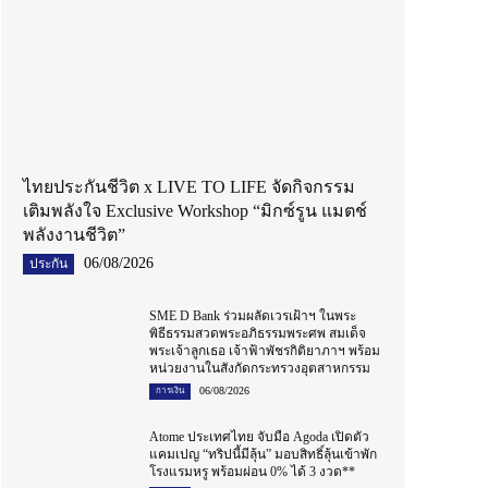
ไทยประกันชีวิต x LIVE TO LIFE จัดกิจกรรม
เติมพลังใจ Exclusive Workshop “มิกซ์รูน แมตช์
พลังงานชีวิต”
06/08/2026
ประกัน
SME D Bank ร่วมผลัดเวรเฝ้าฯ ในพระ
พิธีธรรมสวดพระอภิธรรมพระศพ สมเด็จ
พระเจ้าลูกเธอ เจ้าฟ้าพัชรกิติยาภาฯ พร้อม
หน่วยงานในสังกัดกระทรวงอุตสาหกรรม
06/08/2026
การเงิน
Atome ประเทศไทย จับมือ Agoda เปิดตัว
แคมเปญ “ทริปนี้มีลุ้น” มอบสิทธิ์ลุ้นเข้าพัก
โรงแรมหรู พร้อมผ่อน 0% ได้ 3 งวด**