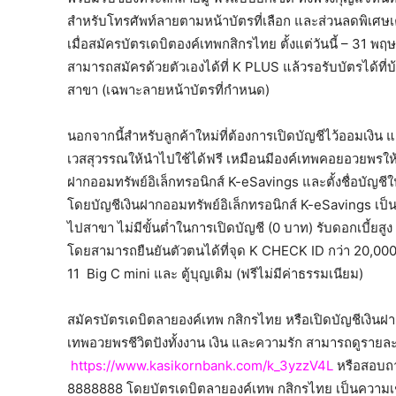
สำหรับโทรศัพท์ลายตามหน้าบัตรที่เลือก และส่วนลดพิเ
เมื่อสมัครบัตรเดบิตองค์เทพกสิกรไทย ตั้งแต่วันนี้ – 31 พ
สามารถสมัครด้วยตัวเองได้ที่ K PLUS แล้วรอรับบัตรได้ท
สาขา (เฉพาะลายหน้าบัตรที่กำหนด)
นอกจากนี้สำหรับลูกค้าใหม่ที่ต้องการเปิดบัญชีไว้ออมเง
เวสสุวรรณให้นำไปใช้ได้ฟรี เหมือนมีองค์เทพคอยอวยพรให้ร
ฝากออมทรัพย์อิเล็กทรอนิกส์
K-eSavings และตั้งชื่อบัญชีใ
โดยบัญชีเงินฝากออมทรัพย์อิเล็กทรอนิกส์ K-eSavings เป็
ไปสาขา ไม่มีขั้นต่ำในการเปิดบัญชี (0 บาท) รับดอกเบี้ยสู
โดยสามารถยืนยันตัวตนได้ที่จุด K CHECK ID กว่า 20,000 
11 Big C mini และ ตู้บุญเติม (ฟรีไม่มีค่าธรรมเนียม)
สมัครบัตรเดบิตลายองค์เทพ กสิกรไทย หรือเปิดบัญชีเงินฝาก
เทพอวยพรชีวิตปังทั้งงาน เงิน และความรัก สามารถดูรายละเ
https://www.kasikornbank.com/k_3yzzV4L
หรือสอบถาม
8888888 โดยบัตรเดบิตลายองค์เทพ กสิกรไทย เป็นความเชื