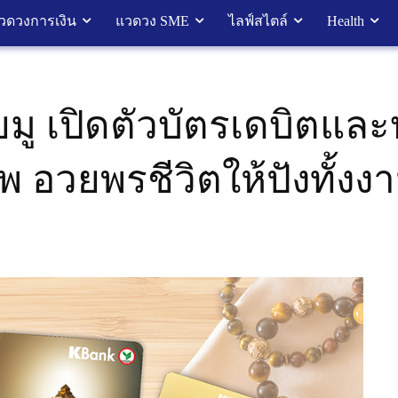
วดวงการเงิน
แวดวง SME
ไลฟ์สไตล์
Health
ู เปิดตัวบัตรเดบิตและ
พ อวยพรชีวิตให้ปังทั้งง