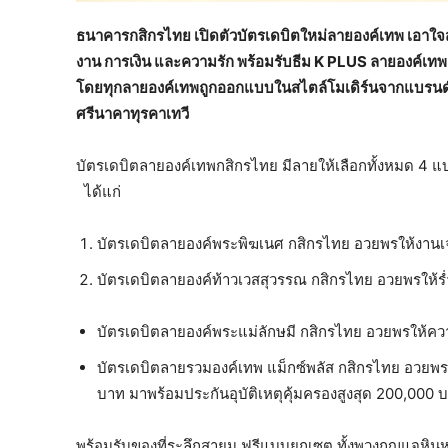
ธนาคารกสิกรไทย เปิดตัวบัตรเดบิตใหม่ลายองค์เทพ เอาใจส
งาน การเงิน และความรัก พร้อมรับธีม
K PLUS ลายองค์เทพเพ
โดยทุกลายองค์เทพถูกออกแบบในสไตล์
โมเดิร์นจากแบรนด
ศรีนาคาทุรคาเทวี
บัตรเดบิตลายองค์เทพกสิกรไทย มีลายให้เลือกทั้งหมด 4 แบ
ได้แก่
บัตรเดบิตลายองค์พระพิฆเนศ กสิกรไทย อวยพรให้งานเจร
บัตรเดบิตลายองค์ท้าวเวสสุวรรณ กสิกรไทย อวยพรให้ร
บัตรเดบิตลายองค์พระแม่ลักษมี กสิกรไทย อวยพรให้คว
บัตรเดบิตลายรวมองค์เทพ แม็กซ์พลัส กสิกรไทย อวยพร
บาท มาพร้อมประกันอุบัติเหตุคุ้มครองสูงสุด 200,000
พร้อมรับของที่ระลึกสายมู ฟรีแบบยกเซต ทั้งพวงกุญแจห