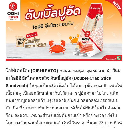
โออิชิ อีทโตะ (
OISHI EATO)
ชวนลองเมนูล่าสุด ขอแนะนำ
ใหม่
!!! โออิชิ อีทโตะ แซนวิช ดับเบิ้ลปูอัด (Double Crab Stick
Sandwich)
ให้คุณเติมพลัง เต็มอิ่ม ได้ง่าย ๆ ด้วยขนมปังแซนวิช
เนื้อนุ่มฟู เป็นเอกลักษณ์ มากับไส้แน่น ๆ ปูอัดคามาโบโกะ แท็ก
ทีมมากับปูอัดอลาสก้า ปรุงรสชาติเข้มข้น กลมกล่อม อร่อยแบบ
ดับเบิ้ล ซึ่งสามารถรับประทานแบบแช่เย็นได้ทันทีโดยไม่ต้องอุ่น
ร้อน สะดวก…เหมาะสำหรับเริ่มต้นยามเช้า หรือช่วงเวลาเร่งรีบ
โดยวางจำหน่ายทั่วประเทศแล้ววันนี้ ในราคาชิ้นละ 27 บาท ที่ เซ