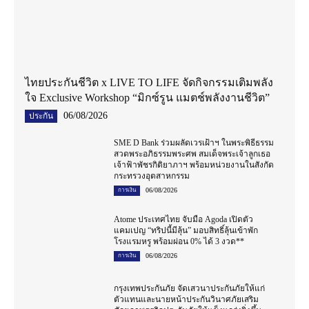
ไทยประกันชีวิต x LIVE TO LIFE จัดกิจกรรมเติมพลัง
ใจ Exclusive Workshop “มิกซ์รูน แมตช์พลังงานชีวิต”
06/08/2026
ประกัน
SME D Bank ร่วมผลัดเวรเฝ้าฯ ในพระพิธีธรรม
สวดพระอภิธรรมพระศพ สมเด็จพระเจ้าลูกเธอ
เจ้าฟ้าพัชรกิติยาภาฯ พร้อมหน่วยงานในสังกัด
กระทรวงอุตสาหกรรม
06/08/2026
การเงิน
Atome ประเทศไทย จับมือ Agoda เปิดตัว
แคมเปญ “ทริปนี้มีลุ้น” มอบสิทธิ์ลุ้นเข้าพัก
โรงแรมหรู พร้อมผ่อน 0% ได้ 3 งวด**
06/08/2026
การเงิน
กรุงเทพประกันภัย จัดเสวนาประกันภัยให้แก่
ตัวแทนและนายหน้าประกันวินาศภัยเสริม