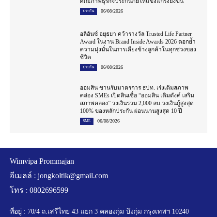
ศักยภาพธุรกิจประกันภัยให้แข็งแกร่งยิ่งขึ้น
06/08/2026
ประกัน
อลิอันซ์ อยุธยา คว้ารางวัล Trusted Life Partner
Award ในงาน Brand Inside Awards 2026 ตอกย้ำ
ความมุ่งมั่นในการเคียงข้างลูกค้าในทุกช่วงของ
ชีวิต
06/08/2026
ประกัน
ออมสิน ขานรับมาตรการ ธปท. เร่งเติมสภาพ
คล่อง SMEs เปิดสินเชื่อ “ออมสิน เติมตังค์ เสริม
สภาพคล่อง” วงเงินรวม 2,000 ลบ.วงเงินกู้สูงสุด
100% ของหลักประกัน ผ่อนนานสูงสุด 10 ปี
06/08/2026
SME
Wimvipa Prommajan
อีเมลล์ :
jongkoltik@gmail.com
โทร : 0802696599
ที่อยู่ : 70/4 ถ.เสรีไทย 43 แยก 3 คลองกุ่ม บึงกุ่ม กรุงเทพฯ 10240