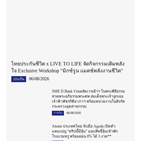
ไทยประกันชีวิต x LIVE TO LIFE จัดกิจกรรมเติมพลัง
ใจ Exclusive Workshop “มิกซ์รูน แมตช์พลังงานชีวิต”
06/08/2026
ประกัน
SME D Bank ร่วมผลัดเวรเฝ้าฯ ในพระพิธีธรรม
สวดพระอภิธรรมพระศพ สมเด็จพระเจ้าลูกเธอ
เจ้าฟ้าพัชรกิติยาภาฯ พร้อมหน่วยงานในสังกัด
กระทรวงอุตสาหกรรม
06/08/2026
การเงิน
Atome ประเทศไทย จับมือ Agoda เปิดตัว
แคมเปญ “ทริปนี้มีลุ้น” มอบสิทธิ์ลุ้นเข้าพัก
โรงแรมหรู พร้อมผ่อน 0% ได้ 3 งวด**