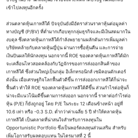
เข้าไปลงทุนอีกครั้ง
ส่วนตลาดหุ้นเกาหลีใต้ ปัจจุบันยังมีอัตราส่วนราคาหุ้นต่อมูลค่า
ทางบัญชี (P/BV) ที่ต่ำมากเกือบทุกกลุ่มธุรกิจและมีเงินสดมากใน
งบดุล ซึ่งตลาดหุ้นเกาหลีใต้กำลังพยายามผลักดันการเพิ่มมูลค่า
บริษัทคล้ายกับตลาดหุ้นญี่ปุ่น ผ่านการซื้อหุ้นคืน และการจ่าย
เงินปันผลให้นักลงทุน นอกจากนี้ ROE ของตลาดหุ้นเกาหลีใต้มัก
จะเคลื่อนไหวสอดคล้องกับวัฏจักรของการส่งออกสินค้าของ
เกาหลีใต้ ซึ่งส่วนใหญ่เป็นกลุ่ม อิเล็กทรอนิกส์ เซมิคอนดักเตอร์
ดังนั้น เมื่อเศรษฐกิจโลกฟื้นตัวดีขึ้น การส่งออกเกาหลีใต้ก็น่าจะ
ฟื้นตัว ทำให้ ROE ของตลาดหุ้นเกาหลีใต้ดีขึ้น ส่วนกำไรต่อหุ้นก็
น่าจะมีแนวโน้มดีขึ้นตามการส่งออก นอกจากนี้ ราคาต่อกำไรต่อ
หุ้น (P/E) ก็ยังถูกอยู่ โดย P/E ในระยะ 12 เดือนข้างหน้า อยู่ที่
10.6 เท่า หรือ -0.3 S.D. ต่ำกว่าค่าเฉลี่ย 5 ปี ทำให้ตลาดหุ้น
เกาหลีใต้ เป็นตลาดที่น่าสนใจสำหรับการลงทุนใน
Opportunistic Portfolio ซึ่งเป็นพอร์ตลงทุนส่วนเสริม สำหรับ
เพิ่มโอกาสรับผลตอบแทน ในไตรมาสที่ 2 นี้