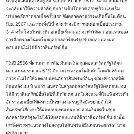
ควบคุมเงินเฟ้อให้อยู่ในกรอบเป้าหมายที่ 2%ได้ หลังจากนั้น Fed
จะกลับมาให้ความสำคัญกับการเติบโตทางเศรษฐกิจ และเริ่ม
ปรับลดอัตราดอกเบี้ยครั้งแรก ซึ่งตลาดคาดว่าจะเกิดขึ้นในเดือน
มิ.ย. 2567 และรวมทั้งปีนี้ คาดว่าจะมีการลดดอกเบี้ยประมาณ
3-4 ครั้ง โดยในช่วงที่ดอกเบี้ยเริ่มลดลง จะทำให้ผลตอบแทนของ
การถือครองเงินสดในสกุลดอลลาร์สหรัฐปรับลดลง และผล
ตอบแทนไม่ได้ดีกว่าสินทรัพย์อื่น
“ในปี 2566 ที่ผ่านมา การถือเงินสดในสกุลดอลลาร์สหรัฐให้ผล
ตอบแทนประมาณ 5.1% ดีกว่าการลงทุนในสินค้าโภคภัณฑ์ แต่
อาจจะไม่ได้ให้ผลตอบแทนดีกว่าสินทรัพย์อื่นๆ ขณะที่ จากสถิติ
ย้อนหลัง 30 ปี พบว่า เงินสดในสกุลดอลลาร์สหรัฐให้ผลตอบแทน
ได้ดีกว่าสินทรัพย์อื่นในปีที่เกิดวิกฤต แต่ในจังหวะที่เงินเฟ้อทรงตัว
อัตราดอกเบี้ยมีทิศทางเป็นขาลง เศรษฐกิจยังขยายตัวได้
สินทรัพย์เสี่ยงจะให้ผลตอบแทนเป็นบวก ส่วนเงินสดในสกุล
ดอลลาร์สหรัฐจะไม่ได้ให้ผลตอบแทนที่ดีกว่าสินทรัพย์อื่น ดังนั้น
เราจึงควรหาแนวทางไปลงทุนในสินทรัพย์อื่นก่อนจะตกรถ” นาย
ศรชัย กล่าว