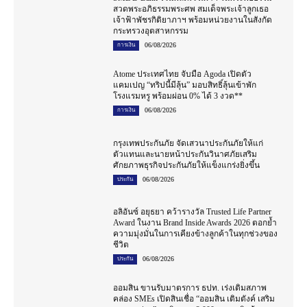
สวดพระอภิธรรมพระศพ สมเด็จพระเจ้าลูกเธอ
เจ้าฟ้าพัชรกิติยาภาฯ พร้อมหน่วยงานในสังกัด
กระทรวงอุตสาหกรรม
06/08/2026
การเงิน
Atome ประเทศไทย จับมือ Agoda เปิดตัว
แคมเปญ “ทริปนี้มีลุ้น” มอบสิทธิ์ลุ้นเข้าพัก
โรงแรมหรู พร้อมผ่อน 0% ได้ 3 งวด**
06/08/2026
การเงิน
กรุงเทพประกันภัย จัดเสวนาประกันภัยให้แก่
ตัวแทนและนายหน้าประกันวินาศภัยเสริม
ศักยภาพธุรกิจประกันภัยให้แข็งแกร่งยิ่งขึ้น
06/08/2026
ประกัน
อลิอันซ์ อยุธยา คว้ารางวัล Trusted Life Partner
Award ในงาน Brand Inside Awards 2026 ตอกย้ำ
ความมุ่งมั่นในการเคียงข้างลูกค้าในทุกช่วงของ
ชีวิต
06/08/2026
ประกัน
ออมสิน ขานรับมาตรการ ธปท. เร่งเติมสภาพ
คล่อง SMEs เปิดสินเชื่อ “ออมสิน เติมตังค์ เสริม