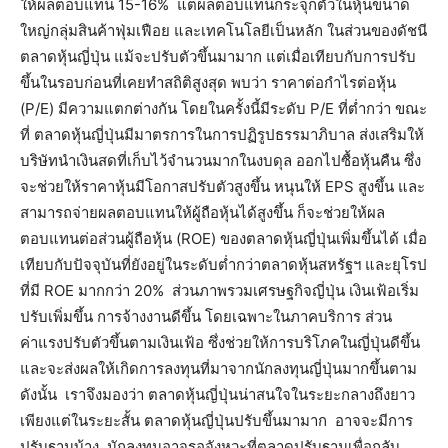
ให้ผลตอบแทน 15-16% แต่ผลตอบแทนกระจุกตัวในหุ้นขนาด
ใหญ่กลุ่มสินค้าฟุ่มเฟือย และเทคโนโลยีเป็นหลัก ในส่วนของดัชนี
ตลาดหุ้นญี่ปุ่น แม้จะปรับตัวขึ้นมามาก แต่เมื่อเทียบกับการปรับ
ขึ้นในรอบก่อนที่เคยทำสถิติสูงสุด พบว่า ราคาต่อกำไรต่อหุ้น
(P/E) มีความแตกต่างกัน โดยในครั้งนี้มีระดับ P/E ที่ต่ำกว่า ขณะ
ที่ ตลาดหุ้นญี่ปุ่นมีมาตรการในการปฏิรูปธรรมาภิบาล ส่งเสริมให้
บริษัทนำเงินสดที่เก็บไว้จำนวนมากในงบดุล ออกไปซื้อหุ้นคืน ซึ่ง
จะช่วยให้ราคาหุ้นมีโอกาสปรับตัวสูงขึ้น หนุนให้ EPS สูงขึ้น และ
สามารถจ่ายผลตอบแทนให้ผู้ถือหุ้นได้สูงขึ้น ก็จะช่วยให้ผล
ตอบแทนต่อส่วนผู้ถือหุ้น (ROE) ของตลาดหุ้นญี่ปุ่นเพิ่มขึ้นได้ เมื่อ
เทียบกับปัจจุบันที่ยังอยู่ในระดับต่ำกว่าตลาดหุ้นสหรัฐฯ และยุโรป
ที่มี ROE มากกว่า 20% ส่วนภาพรวมเศรษฐกิจญี่ปุ่น เงินเฟ้อเริ่ม
ปรับเพิ่มขึ้น การจ้างงานดีขึ้น โดยเฉพาะในภาคบริการ ส่วน
ค่าแรงปรับตัวขึ้นตามเงินเฟ้อ ซึ่งช่วยให้การบริโภคในญี่ปุ่นดีขึ้น
และจะส่งผลให้เกิดการลงทุนที่มาจากนักลงทุนญี่ปุ่นมากขึ้นตาม
ดังนั้น เราจึงมองว่า ตลาดหุ้นญี่ปุ่นน่าสนใจในระยะกลางถึงยาว
เพียงแต่ในระยะสั้น ตลาดหุ้นญี่ปุ่นปรับขึ้นมามาก อาจจะมีการ
ปรับฐานบ้าง นักลงทุนอาจรอจังหวะที่ตลาดปรับฐานเพื่อกลับ