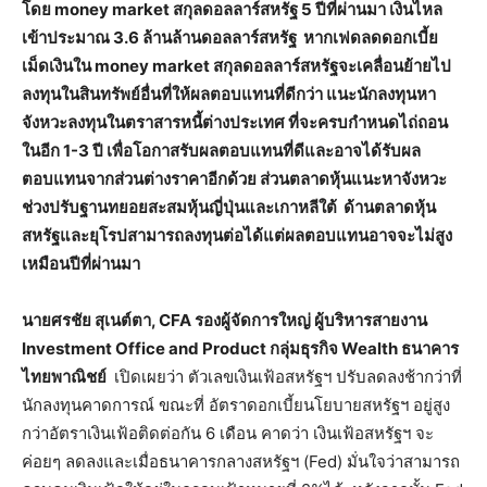
โดย money market สกุลดอลลาร์สหรัฐ 5 ปีที่ผ่านมา เงินไหล
เข้าประมาณ 3.6 ล้านล้านดอลลาร์สหรัฐ หากเฟดลดดอกเบี้ย
เม็ดเงินใน money market สกุลดอลลาร์สหรัฐจะเคลื่อนย้ายไป
ลงทุนในสินทรัพย์อื่นที่ให้ผลตอบแทนที่ดีกว่า แนะนักลงทุนหา
จังหวะลงทุนในตราสารหนี้ต่างประเทศ ที่จะครบกำหนดไถ่ถอน
ในอีก 1-3 ปี เพื่อโอกาสรับผลตอบแทนที่ดีและอาจได้รับผล
ตอบแทนจากส่วนต่างราคาอีกด้วย ส่วนตลาดหุ้นแนะหาจังหวะ
ช่วงปรับฐานทยอยสะสมหุ้นญี่ปุ่นและเกาหลีใต้ ด้านตลาดหุ้น
สหรัฐและยุโรปสามารถลงทุนต่อได้แต่ผลตอบแทนอาจจะไม่สูง
เหมือนปีที่ผ่านมา
นายศรชัย สุเนต์ตา
, CFA รองผู้จัดการใหญ่ ผู้บริหารสายงาน
Investment Office and Product กลุ่มธุรกิจ Wealth ธนาคาร
ไทยพาณิชย์
เปิดเผยว่า ตัวเลขเงินเฟ้อสหรัฐฯ ปรับลดลงช้ากว่าที่
นักลงทุนคาดการณ์ ขณะที่ อัตราดอกเบี้ยนโยบายสหรัฐฯ อยู่สูง
กว่าอัตราเงินเฟ้อติดต่อกัน 6 เดือน คาดว่า เงินเฟ้อสหรัฐฯ จะ
ค่อยๆ ลดลงและเมื่อธนาคารกลางสหรัฐฯ (Fed) มั่นใจว่าสามารถ