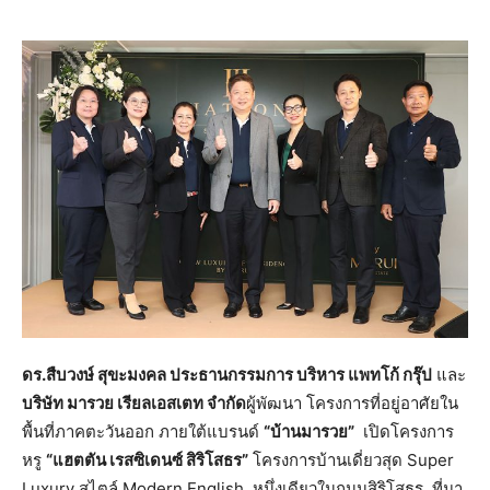
ดร.สืบวงษ์ สุขะมงคล ประธานกรรมการ บริหาร แพทโก้ กรุ๊ป
และ
บริษัท มารวย เรียลเอสเตท จำกัด
ผู้พัฒนา โครงการที่อยู่อาศัยใน
พื้นที่ภาคตะวันออก ภายใต้แบรนด์
“บ้านมารวย”
เปิดโครงการ
หรู
“แฮตตัน เรสซิเดนซ์ สิริโสธร
”
โครงการบ้านเดี่ยวสุด Super
Luxury สไตล์ Modern English หนึ่งเดียวในถนนสิริโสธร ที่มา