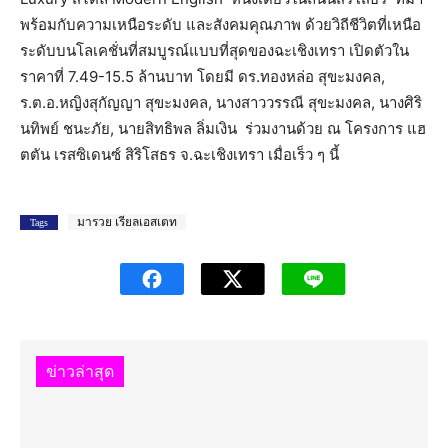
พร้อมกับความเหนือระดับ และสังคมคุณภาพ ด้วยวิถีชีวิตที่เหนือ
ระดับบนโลเคชั่นที่สมบูรณ์แบบที่สุดของฉะเชิงเทรา เปิดตัวใน
ราคาที่ 7.49-15.5 ล้านบาท โดยมี ดร.ทองหล่อ สุขะมงคล,
ร.ต.อ.หญิงสุกัญญา สุขะมงคล, นางสาววรรณี สุขะมงคล, นางศิริ
นทิพย์ ชนะภัย, นายสิทธิพล ลิ่มเงิน ร่วมงานด้วย ณ โครงการ แฮ
ตตัน เรสซิเดนซ์ สิริโสธร จ.ฉะเชิงเทรา เมื่อเร็ว ๆ นี้
มารวย เรียลเอสเตท
Tags
ข่าวล่าสุด