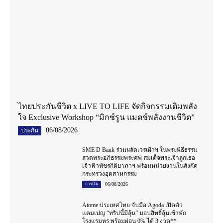
ไทยประกันชีวิต x LIVE TO LIFE จัดกิจกรรมเติมพลัง
ใจ Exclusive Workshop “มิกซ์รูน แมตช์พลังงานชีวิต”
06/08/2026
ประกัน
SME D Bank ร่วมผลัดเวรเฝ้าฯ ในพระพิธีธรรม
สวดพระอภิธรรมพระศพ สมเด็จพระเจ้าลูกเธอ
เจ้าฟ้าพัชรกิติยาภาฯ พร้อมหน่วยงานในสังกัด
กระทรวงอุตสาหกรรม
06/08/2026
การเงิน
Atome ประเทศไทย จับมือ Agoda เปิดตัว
แคมเปญ “ทริปนี้มีลุ้น” มอบสิทธิ์ลุ้นเข้าพัก
โรงแรมหรู พร้อมผ่อน 0% ได้ 3 งวด**