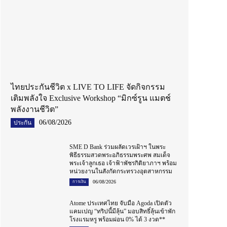
ไทยประกันชีวิต x LIVE TO LIFE จัดกิจกรรม
เติมพลังใจ Exclusive Workshop “มิกซ์รูน แมตช์
พลังงานชีวิต”
06/08/2026
ประกัน
SME D Bank ร่วมผลัดเวรเฝ้าฯ ในพระ
พิธีธรรมสวดพระอภิธรรมพระศพ สมเด็จ
พระเจ้าลูกเธอ เจ้าฟ้าพัชรกิติยาภาฯ พร้อม
หน่วยงานในสังกัดกระทรวงอุตสาหกรรม
06/08/2026
การเงิน
Atome ประเทศไทย จับมือ Agoda เปิดตัว
แคมเปญ “ทริปนี้มีลุ้น” มอบสิทธิ์ลุ้นเข้าพัก
โรงแรมหรู พร้อมผ่อน 0% ได้ 3 งวด**