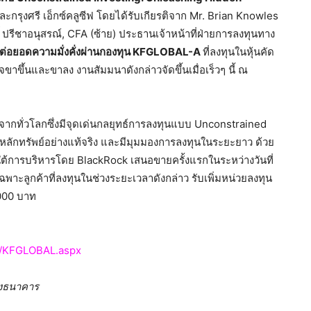
และกรุงศรี เอ็กซ์คลูซีฟ โดยได้รับเกียรติจาก Mr. Brian Knowles
 ปรีชาอนุสรณ์, CFA (ซ้าย) ประธานเจ้าหน้าที่ฝ่ายการลงทุนทาง
สต่อยอดความมั่งคั่งผ่านกองทุน
KFGLOBAL-A
ที่ลงทุนในหุ้นคัด
ิจขาขึ้นและขาลง งานสัมมนาดังกล่าวจัดขึ้นเมื่อเร็วๆ นี้ ณ
กทั่วโลกซึ่งมีจุดเด่นกลยุทธ์การลงทุนแบบ Unconstrained
นของหลักทรัพย์อย่างแท้จริง และมีมุมมองการลงทุนในระยะยาว ด้วย
ยใต้การบริหารโดย BlackRock เสนอขายครั้งแรกในระหว่างวันที่
ฉพาะลูกค้าที่ลงทุนในช่วงระยะเวลาดังกล่าว รับเพิ่มหน่วยลงทุน
000 บาท
n/KFGLOBAL.aspx
ของธนาคาร