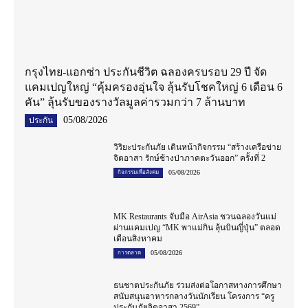
กรุงไทย-แอกซ่า ประกันชีวิต ฉลองครบรอบ 29 ปี จัด
แคมเปญใหญ่ “คุ้มครองอุ่นใจ ลุ้นรับโชคใหญ่ 6 เดือน 6
คัน” ลุ้นรับของรางวัลมูลค่ารวมกว่า 7 ล้านบาท
05/08/2026
ประกัน
วิริยะประกันภัย เดินหน้ากิจกรรม “สร้างเครือข่าย
จิตอาสา รักษ์ช้างป่าภาคตะวันออก” ครั้งที่ 2
05/08/2026
กิจกรรมเพื่อสังคม
MK Restaurants จับมือ AirAsia ชวนฉลองวันแม่
ผ่านแคมเปญ “MK พาแม่กิน ลุ้นบินญี่ปุ่น” ตลอด
เดือนสิงหาคม
05/08/2026
การตลาด
ธนชาตประกันภัย ร่วมส่งต่อโอกาสทางการศึกษา
สนับสนุนอาหารกลางวันนักเรียน โครงการ “ครู
ประกันภัยจิตอาสา 2569”