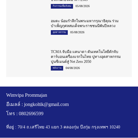
05/08/2026
กิจกรรมเพื่อสังคม
อมตะ น้อมรำลึกในพระมหากรุณาธิคุณ ร่วม
บำเพ็ญกุศลสมเด็จพระราชชนนีพันปีหลวง
05/08/2026
อุตสาหกรรม
TCMA จับมือ แคนาดา ดันเทคโนโลยีดักจับ
คาร์บอนเครื่องแรกในไทย ปูทางอุตสาหกรรม
ปูนซีเมนต์สู่ Net Zero 2050
04/08/2026
พลังงาน
Wimvipa Prommajan
อีเมลล์ :
jongkoltik@gmail.com
โทร : 0802696599
ที่อยู่ : 70/4 ถ.เสรีไทย 43 แยก 3 คลองกุ่ม บึงกุ่ม กรุงเทพฯ 10240