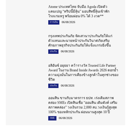
Atome ประเทศไทย จับมือ Agoda เปิดตัว
แคมเปญ “ทริปนี้มีลุ้น” มอบสิทธิ์ลุ้นเข้าพัก
โรงแรมหรู พร้อมผ่อน 0% ได้ 3 งวด**
06/08/2026
การเงิน
กรุงเทพประกันภัย จัดเสวนาประกันภัยให้แก่
ตัวแทนและนายหน้าประกันวินาศภัยเสริม
ศักยภาพธุรกิจประกันภัยให้แข็งแกร่งยิ่งขึ้น
06/08/2026
ประกัน
อลิอันซ์ อยุธยา คว้ารางวัล Trusted Life Partner
Award ในงาน Brand Inside Awards 2026 ตอกย้ำ
ความมุ่งมั่นในการเคียงข้างลูกค้าในทุกช่วงของ
ชีวิต
06/08/2026
ประกัน
ออมสิน ขานรับมาตรการ ธปท. เร่งเติมสภาพ
คล่อง SMEs เปิดสินเชื่อ “ออมสิน เติมตังค์ เสริม
สภาพคล่อง” วงเงินรวม 2,000 ลบ.วงเงินกู้สูงสุด
100% ของหลักประกัน ผ่อนนานสูงสุด 10 ปี
06/08/2026
SME