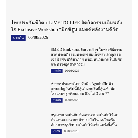
ไทยประกันชีวิต x LIVE TO LIFE จัดกิจกรรมเติมพลัง
ใจ Exclusive Workshop “มิกซ์รูน แมตช์พลังงานชีวิต”
06/08/2026
ประกัน
SME D Bank ร่วมผลัดเวรเฝ้าฯ ในพระพิธีธรรม
สวดพระอภิธรรมพระศพ สมเด็จพระเจ้าลูกเธอ
เจ้าฟ้าพัชรกิติยาภาฯ พร้อมหน่วยงานในสังกัด
กระทรวงอุตสาหกรรม
06/08/2026
การเงิน
Atome ประเทศไทย จับมือ Agoda เปิดตัว
แคมเปญ “ทริปนี้มีลุ้น” มอบสิทธิ์ลุ้นเข้าพัก
โรงแรมหรู พร้อมผ่อน 0% ได้ 3 งวด**
06/08/2026
การเงิน
กรุงเทพประกันภัย จัดเสวนาประกันภัยให้แก่
ตัวแทนและนายหน้าประกันวินาศภัยเสริม
ศักยภาพธุรกิจประกันภัยให้แข็งแกร่งยิ่งขึ้น
06/08/2026
ประกัน