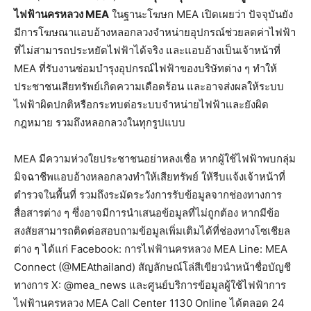
ไฟฟ้านครหลวง MEA
ในฐานะโฆษก MEA เปิดเผยว่า ปัจจุบันยัง
มีการโฆษณาแอบอ้างหลอกลวงจำหน่ายอุปกรณ์ช่วยลดค่าไฟฟ้า
ที่ไม่สามารถประหยัดไฟฟ้าได้จริง และแอบอ้างเป็นเจ้าหน้าที่
MEA ที่รับงานซ่อมบำรุงอุปกรณ์ไฟฟ้าของบริษัทต่าง ๆ ทำให้
ประชาชนเสียทรัพย์เกิดความเดือดร้อน และอาจส่งผลให้ระบบ
ไฟฟ้าผิดปกติหรือกระทบต่อระบบจำหน่ายไฟฟ้าและยังผิด
กฎหมาย รวมถึงหลอกลวงในทุกรูปแบบ
MEA มีความห่วงใยประชาชนอย่าหลงเชื่อ หากผู้ใช้ไฟฟ้าพบกลุ่ม
มิจฉาชีพแอบอ้างหลอกลวงทำให้เสียทรัพย์ ให้รีบแจ้งเจ้าหน้าที่
ตำรวจในพื้นที่ รวมถึงระมัดระวังการรับข้อมูลจากช่องทางการ
สื่อสารต่าง ๆ ซึ่งอาจมีการนำเสนอข้อมูลที่ไม่ถูกต้อง หากมีข้อ
สงสัยสามารถติดต่อสอบถามข้อมูลเพิ่มเติมได้ที่ช่องทางโซเชียล
ต่าง ๆ ได้แก่ Facebook: การไฟฟ้านครหลวง MEA Line: MEA
Connect (@MEAthailand) สัญลักษณ์โล่สีเขียวนำหน้าชื่อบัญชี
ทางการ X: @mea_news และศูนย์บริการข้อมูลผู้ใช้ไฟฟ้าการ
ไฟฟ้านครหลวง MEA Call Center 1130 Online ได้ตลอด 24