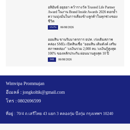
อลิอันซ์ อยุธยา คว้ารางวัล Trusted Life Partner
Award ในงาน Brand Inside Awards 2026 ตอกย้ำ
ความมุ่งมั่นในการเคียงข้างลูกค้าในทุกช่วงของ
ชีวิต
06/08/2026
ประกัน
ออมสิน ขานรับมาตรการ ธปท. เร่งเติมสภาพ
คล่อง SMEs เปิดสินเชื่อ “ออมสิน เติมตังค์ เสริม
สภาพคล่อง” วงเงินรวม 2,000 ลบ.วงเงินกู้สูงสุด
100% ของหลักประกัน ผ่อนนานสูงสุด 10 ปี
06/08/2026
SME
Wimvipa Prommajan
อีเมลล์ :
jongkoltik@gmail.com
โทร : 0802696599
ที่อยู่ : 70/4 ถ.เสรีไทย 43 แยก 3 คลองกุ่ม บึงกุ่ม กรุงเทพฯ 10240