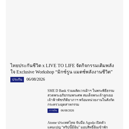
ไทยประกันชีวิต x LIVE TO LIFE จัดกิจกรรมเติมพลัง
ใจ Exclusive Workshop “มิกซ์รูน แมตช์พลังงานชีวิต”
06/08/2026
ประกัน
SME D Bank ร่วมผลัดเวรเฝ้าฯ ในพระพิธีธรรม
สวดพระอภิธรรมพระศพ สมเด็จพระเจ้าลูกเธอ
เจ้าฟ้าพัชรกิติยาภาฯ พร้อมหน่วยงานในสังกัด
กระทรวงอุตสาหกรรม
06/08/2026
การเงิน
Atome ประเทศไทย จับมือ Agoda เปิดตัว
แคมเปญ “ทริปนี้มีลุ้น” มอบสิทธิ์ลุ้นเข้าพัก