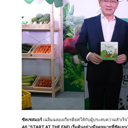
ซัคเซสมอร์
เฉลิมฉลองเกียรติยศให้กํบผู้ประสบความสำเร็จ
46 “START AT THE END เริ่มต้นอย่างมีจุดหมายที่ชัดเจน