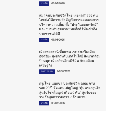
06/08/2026
ประกัน
สมาคมประกันชีวิตไทย เผยผลสำรวจ คน
ไทยยังให้ความสำคัญกับการออมและการ
บริหารความเสี่ยง ทั้ง “ประกันออมทรัพย์”
และ “ประกันสุขภาพ” พบสื่อดิจิทัลเข้าถึง
ประชาชนได้ดี
06/08/2026
ประกัน
เมืองทองธานี ขึ้นแท่น เขตส่งเสริมเมือง
อัจฉริยะ มุ่งยกระดับเทคโนโลยี สิ่งแวดล้อม
ปักหมุด เมืองอัจฉริยะมีชีวิต ขับเคลื่อน
เศรษฐกิจ
06/08/2026
อุตสาหกรรม
กรุงไทย-แอกซ่า ประกันชีวิต ฉลองครบ
รอบ 29 ปี จัดแคมเปญใหญ่ “คุ้มครองอุ่นใจ
ลุ้นรับโชคใหญ่ 6 เดือน 6 คัน” ลุ้นรับของ
รางวัลมูลค่ารวมกว่า 7 ล้านบาท
05/08/2026
ประกัน