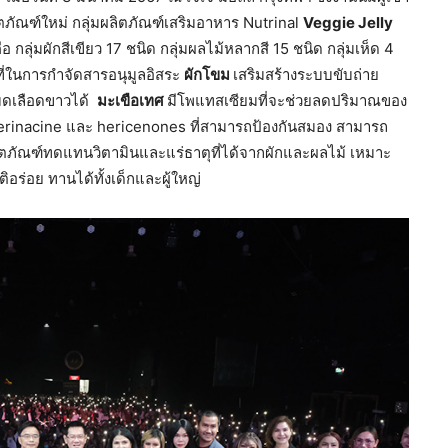
ภัณฑ์ใหม่ กลุ่มผลิตภัณฑ์เสริมอาหาร Nutrinal
Veggie Jelly
ือ กลุ่มผักสีเขียว 17 ชนิด กลุ่มผลไม้หลากสี 15 ชนิด กลุ่มเห็ด 4
าที่ในการกำจัดสารอนุมูลอิสระ
ผักโขม
เสริมสร้างระบบขับถ่าย
ม็ดเลือดขาวได้
มะเขือเทศ
มีโพแทสเซียมที่จะช่วยลดปริมาณของ
 erinacine และ hericenones ที่สามารถป้องกันสมอง สามารถ
ิตภัณฑ์ทดแทนวิตามินและแร่ธาตุที่ได้จากผักและผลไม้ เหมาะ
ิอร่อย ทานได้ทั้งเด็กและผู้ใหญ่