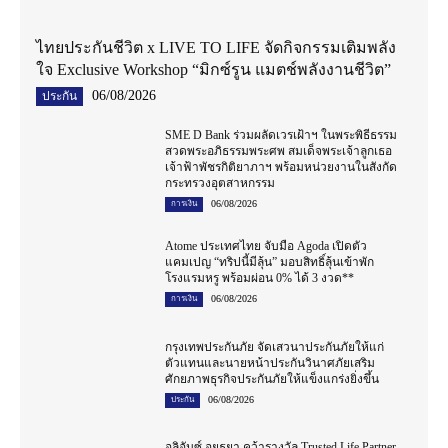
ไทยประกันชีวิต x LIVE TO LIFE จัดกิจกรรมเติมพลัง
ใจ Exclusive Workshop “มิกซ์รูน แมตช์พลังงานชีวิต”
06/08/2026
ประกัน
SME D Bank ร่วมผลัดเวรเฝ้าฯ ในพระพิธีธรรม
สวดพระอภิธรรมพระศพ สมเด็จพระเจ้าลูกเธอ
เจ้าฟ้าพัชรกิติยาภาฯ พร้อมหน่วยงานในสังกัด
กระทรวงอุตสาหกรรม
06/08/2026
การเงิน
Atome ประเทศไทย จับมือ Agoda เปิดตัว
แคมเปญ “ทริปนี้มีลุ้น” มอบสิทธิ์ลุ้นเข้าพัก
โรงแรมหรู พร้อมผ่อน 0% ได้ 3 งวด**
06/08/2026
การเงิน
กรุงเทพประกันภัย จัดเสวนาประกันภัยให้แก่
ตัวแทนและนายหน้าประกันวินาศภัยเสริม
ศักยภาพธุรกิจประกันภัยให้แข็งแกร่งยิ่งขึ้น
06/08/2026
ประกัน
อลิอันซ์ อยุธยา คว้ารางวัล Trusted Life Partner