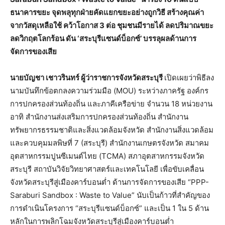
ธนาคารขยะ จุดพลุทุกฝ่ายคัดแยกขยะอย่างถูกวิธี สร้างคุณค่า
จากวัสดุเหลือใช้ คว้าโอกาส 3 ต่อ ชุมชนมีรายได้ ลดปริมาณขยะ
ลดวิกฤตโลกร้อน ดัน ‘สระบุรีแซนด์บ็อกซ์’ บรรลุผลด้านการ
จัดการของเสีย
นายบัญชา เชาวรินทร์
ผู้ว่าราชการจังหวัดสระบุรี
เปิดเผยว่าพิธีลง
นามบันทึกข้อตกลงความร่วมมือ (MOU) ระหว่างภาครัฐ องค์กร
การปกครองส่วนท้องถิ่น และภาคีเครือข่าย จำนวน 18 หน่วยงาน
อาทิ สำนักงานส่งเสริมการปกครองส่วนท้องถิ่น สำนักงาน
ทรัพยากรธรรมชาติและสิ่งแวดล้อมจังหวัด สำนักงานสิ่งแวดล้อม
และควบคุมมลพิษที่ 7 (สระบุรี) สำนักงานเกษตรจังหวัด สมาคม
อุตสาหกรรมปูนซีเมนต์ไทย (TCMA) สภาอุตสาหกรรมจังหวัด
สระบุรี สถาบันวิจัยวิทยาศาสตร์และเทคโนโลยี เพื่อขับเคลื่อน
จังหวัดสระบุรีสู่เมืองคาร์บอนต่ำ ด้านการจัดการของเสีย “PPP-
Saraburi Sandbox : Waste to Value” นับเป็นก้าวที่สำคัญของ
การดำเนินโครงการ “สระบุรีแซนด์บ็อกซ์” และเป็น 1 ใน 5 ด้าน
หลักในการพลิกโฉมจังหวัดสระบุรีสู่เมืองคาร์บอนต่ำ