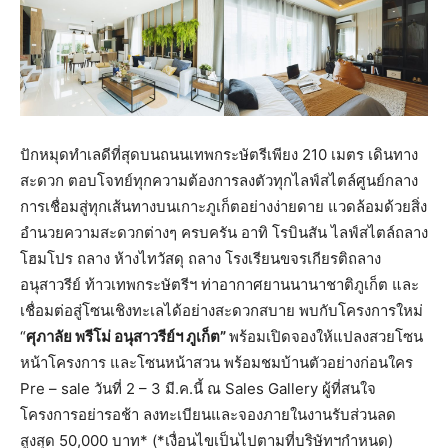
ปักหมุดทำเลดีที่สุดบนถนนเทพกระษัตรีเพียง 210 เมตร เดินทาง
สะดวก ตอบโจทย์ทุกความต้องการลงตัวทุกไลฟ์สไตล์ศูนย์กลาง
การเชื่อมสู่ทุกเส้นทางบนเกาะภูเก็ตอย่างง่ายดาย แวดล้อมด้วยสิ่ง
อำนวยความสะดวกต่างๆ ครบครัน อาทิ โรบินสัน ไลฟ์สไตล์ถลาง
โฮมโปร ถลาง ห้างไทวัสดุ ถลาง โรงเรียนขจรเกียรติถลาง
อนุสาวรีย์ ท้าวเทพกระษัตรีฯ ท่าอากาศยานนานาชาติภูเก็ต และ
เชื่อมต่อสู่โซนเชิงทะเลได้อย่างสะดวกสบาย พบกับโครงการใหม่
“
ศุภาลัย พรีโม่ อนุสาวรีย์ฯ ภูเก็ต”
พร้อมเปิดจองให้แปลงสวยโซน
หน้าโครงการ และโซนหน้าสวน พร้อมชมบ้านตัวอย่างก่อนใคร
Pre – sale วันที่ 2 – 3 มี.ค.นี้ ณ Sales Gallery ผู้ที่สนใจ
โครงการอย่ารอช้า ลงทะเบียนและจองภายในงานรับส่วนลด
สูงสุด 50,000 บาท* (*เงื่อนไขเป็นไปตามที่บริษัทฯกำหนด)