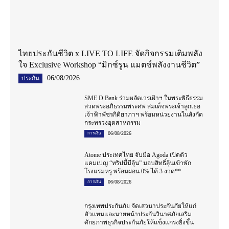
ไทยประกันชีวิต x LIVE TO LIFE จัดกิจกรรมเติมพลัง
ใจ Exclusive Workshop “มิกซ์รูน แมตช์พลังงานชีวิต”
06/08/2026
ประกัน
SME D Bank ร่วมผลัดเวรเฝ้าฯ ในพระพิธีธรรม
สวดพระอภิธรรมพระศพ สมเด็จพระเจ้าลูกเธอ
เจ้าฟ้าพัชรกิติยาภาฯ พร้อมหน่วยงานในสังกัด
กระทรวงอุตสาหกรรม
06/08/2026
การเงิน
Atome ประเทศไทย จับมือ Agoda เปิดตัว
แคมเปญ “ทริปนี้มีลุ้น” มอบสิทธิ์ลุ้นเข้าพัก
โรงแรมหรู พร้อมผ่อน 0% ได้ 3 งวด**
06/08/2026
การเงิน
กรุงเทพประกันภัย จัดเสวนาประกันภัยให้แก่
ตัวแทนและนายหน้าประกันวินาศภัยเสริม
ศักยภาพธุรกิจประกันภัยให้แข็งแกร่งยิ่งขึ้น