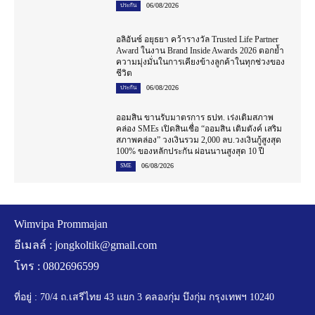
06/08/2026
ประกัน
อลิอันซ์ อยุธยา คว้ารางวัล Trusted Life Partner
Award ในงาน Brand Inside Awards 2026 ตอกย้ำ
ความมุ่งมั่นในการเคียงข้างลูกค้าในทุกช่วงของ
ชีวิต
06/08/2026
ประกัน
ออมสิน ขานรับมาตรการ ธปท. เร่งเติมสภาพ
คล่อง SMEs เปิดสินเชื่อ “ออมสิน เติมตังค์ เสริม
สภาพคล่อง” วงเงินรวม 2,000 ลบ.วงเงินกู้สูงสุด
100% ของหลักประกัน ผ่อนนานสูงสุด 10 ปี
06/08/2026
SME
Wimvipa Prommajan
อีเมลล์ :
jongkoltik@gmail.com
โทร : 0802696599
ที่อยู่ : 70/4 ถ.เสรีไทย 43 แยก 3 คลองกุ่ม บึงกุ่ม กรุงเทพฯ 10240