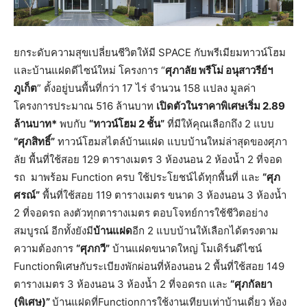
ยกระดับความสุขเปลี่ยนชีวิตให้มี SPACE กับพรีเมียมทาวน์โฮม
และบ้านแฝดดีไซน์ใหม่ โครงการ “
ศุภาลัย พรีโม่ อนุสาวรีย์ฯ
ภูเก็ต
” ตั้งอยู่บนพื้นที่กว่า 17 ไร่ จำนวน 158 แปลง มูลค่า
โครงการประมาณ 516 ล้านบาท
เปิดตัวในราคาพิเศษเริ่ม
2.89
ล้านบาท*
พบกับ
“ทาวน์โฮม 2 ชั้น”
ที่มีให้คุณเลือกถึง 2 แบบ
“ศุภสิทธิ์”
ทาวน์โฮมสไตล์บ้านแฝด แบบบ้านใหม่ล่าสุดของศุภา
ลัย พื้นที่ใช้สอย 129 ตารางเมตร 3 ห้องนอน 2 ห้องน้ำ 2 ที่จอด
รถ มาพร้อม Function ครบ ใช้ประโยชน์ได้ทุกพื้นที่ และ
“ศุภ
ศรณ์”
พื้นที่ใช้สอย 119 ตารางเมตร ขนาด 3 ห้องนอน 3 ห้องน้ำ
2 ที่จอดรถ ลงตัวทุกตารางเมตร ตอบโจทย์การใช้ชีวิตอย่าง
สมบูรณ์ อีกทั้งยังมี
บ้านแฝด
อีก 2 แบบบ้านให้เลือกได้ตรงตาม
ความต้องการ
“ศุภกวี”
บ้านแฝดขนาดใหญ่ โมเดิร์นดีไซน์
Functionพิเศษกับระเบียงพักผ่อนที่ห้องนอน 2 พื้นที่ใช้สอย 149
ตารางเมตร 3 ห้องนอน 3 ห้องน้ำ 2 ที่จอดรถ และ
“ศุภกัลยา
(พิเศษ)”
บ้านแฝดที่Functionการใช้งานเทียบเท่าบ้านเดี่ยว ห้อง