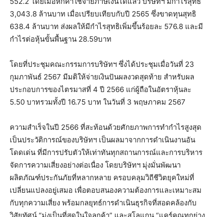
552.2 โดยเมื่อหักค่าใช้จ่ายภาษีเงินได้แล้ว บริษัทฯ มีกำไรสุทธิ
3,043.8 ล้านบาท เมื่อเปรียบเทียบกับปี 2565 ซึ่งขาดทุนสุทธิ
638.4 ล้านบาท ส่งผลให้มีกำไรสุทธิเพิ่มขึ้นร้อยละ 576.8 และมี
กำไรต่อหุ้นขั้นพื้นฐาน 28.59บาท
โดยที่ประชุมคณะกรรมการบริษัทฯ ซึ่งได้ประชุมเมื่อวันที่ 23
กุมภาพันธ์ 2567 มีมติให้จ่ายเงินปันผลงวดสุดท้าย สำหรับผล
ประกอบการของไตรมาสที่ 4 ปี 2566 แก่ผู้ถือในอัตราหุ้นละ
5.50 บาทรวมทั้งปี 16.75 บาท ในวันที่ 3 พฤษภาคม 2567
ความสำเร็จในปี 2566 ที่สะท้อนด้วยศักยภาพการทำกำไรสูงสุด
เป็นประวัติการณ์ของบริษัทฯ เป็นผลมาจากการดำเนินงานอัน
โดดเด่น ที่มีการปรับตัวให้เท่าทันทุกสถานการณ์และการบริหาร
จัดการความเสี่ยงอย่างต่อเนื่อง โดยบริษัทฯ มุ่งมั่นพัฒนา
ผลิตภัณฑ์ประกันภัยที่หลากหลาย ครอบคลุมวิถีชีวิตยุคใหม่ที่
เปลี่ยนแปลงอยู่เสมอ เพื่อตอบสนองความต้องการและเหมาะสม
กับทุกความเสี่ยง พร้อมกลยุทธ์การดำเนินธุรกิจที่สอดคล้องกับ
วิสัยทัศน์ “มุ่งเป็นที่สุดในใจลูกค้า” และสโลแกน “แคร์คุณทุกย่าง