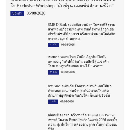
ใจ Exclusive Workshop “มิกซ์รูน แมตช์พลังงานชีวิต”
06/08/2026
ประกัน
SME D Bank ร่วมผลัดเวรเฝ้าฯ ในพระพิธีธรรม
สวดพระอภิธรรมพระศพ สมเด็จพระเจ้าลูกเธอ
เจ้าฟ้าพัชรกิติยาภาฯ พร้อมหน่วยงานในสังกัด
กระทรวงอุตสาหกรรม
06/08/2026
การเงิน
Atome ประเทศไทย จับมือ Agoda เปิดตัว
แคมเปญ “ทริปนี้มีลุ้น” มอบสิทธิ์ลุ้นเข้าพัก
โรงแรมหรู พร้อมผ่อน 0% ได้ 3 งวด**
06/08/2026
การเงิน
กรุงเทพประกันภัย จัดเสวนาประกันภัยให้แก่
ตัวแทนและนายหน้าประกันวินาศภัยเสริม
ศักยภาพธุรกิจประกันภัยให้แข็งแกร่งยิ่งขึ้น
06/08/2026
ประกัน
อลิอันซ์ อยุธยา คว้ารางวัล Trusted Life Partner
Award ในงาน Brand Inside Awards 2026 ตอกย้ำ
ความมุ่งมั่นในการเคียงข้างลูกค้าในทุกช่วงของ
ชีวิต