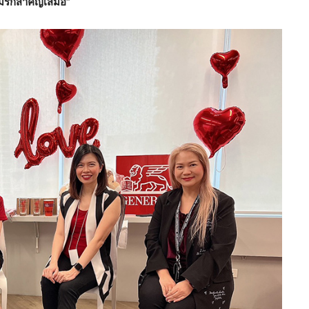
มรักสำคัญเสมอ
”