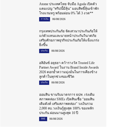
Atome ประเทศไทย จับมือ Agoda เปิดตัว
แคมเปญ “ทริปนี้มีลุ้น” มอบสิทธิ์ลุ้นเข้าพัก
โรงแรมหรู พร้อมผ่อน 0% ได้ 3 งวด**
06/08/2026
การเงิน
กรุงเทพประกันภัย จัดเสวนาประกันภัยให้
แก่ตัวแทนและนายหน้าประกันวินาศภัย
เสริมศักยภาพธุรกิจประกันภัยให้แข็งแกร่ง
ยิ่งขึ้น
06/08/2026
ประกัน
อลิอันซ์ อยุธยา คว้ารางวัล Trusted Life
Partner Award ในงาน Brand Inside Awards
2026 ตอกย้ำความมุ่งมั่นในการเคียงข้าง
ลูกค้าในทุกช่วงของชีวิต
06/08/2026
ประกัน
ออมสิน ขานรับมาตรการ ธปท. เร่งเติม
สภาพคล่อง SMEs เปิดสินเชื่อ “ออมสิน
เติมตังค์ เสริมสภาพคล่อง” วงเงินรวม
2,000 ลบ.วงเงินกู้สูงสุด 100% ของหลัก
ประกัน ผ่อนนานสูงสุด 10 ปี
06/08/2026
SME