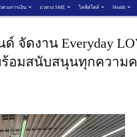
วดวงการเงิน
แวดวง SME
ไลฟ์สไตล์
Health
นด์ จัดงาน Everyday L
พร้อมสนับสนุนทุกควา
ม