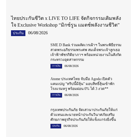
ไทยประกันชีวิต x LIVE TO LIFE จัดกิจกรรมเติมพลัง
ใจ Exclusive Workshop “มิกซ์รูน แมตช์พลังงานชีวิต”
06/08/2026
ประกัน
SME D Bank ร่วมผลัดเวรเฝ้าฯ ในพระพิธีธรรม
สวดพระอภิธรรมพระศพ สมเด็จพระเจ้าลูกเธอ
เจ้าฟ้าพัชรกิติยาภาฯ พร้อมหน่วยงานในสังกัด
กระทรวงอุตสาหกรรม
06/08/2026
การเงิน
Atome ประเทศไทย จับมือ Agoda เปิดตัว
แคมเปญ “ทริปนี้มีลุ้น” มอบสิทธิ์ลุ้นเข้าพัก
โรงแรมหรู พร้อมผ่อน 0% ได้ 3 งวด**
06/08/2026
การเงิน
กรุงเทพประกันภัย จัดเสวนาประกันภัยให้แก่
ตัวแทนและนายหน้าประกันวินาศภัยเสริม
ศักยภาพธุรกิจประกันภัยให้แข็งแกร่งยิ่งขึ้น
06/08/2026
ประกัน