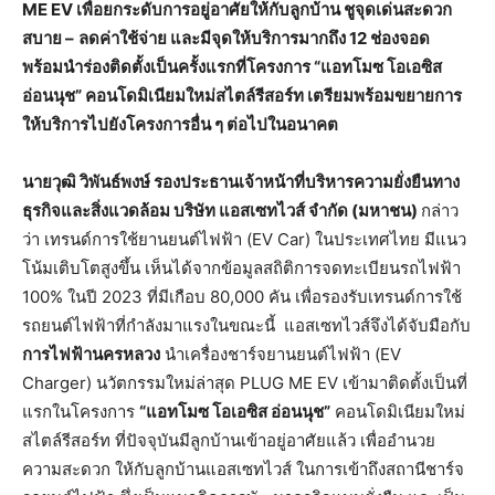
ME EV เพื่อยกระดับการอยู่อาศัยให้กับลูกบ้าน ชูจุดเด่นสะดวก
สบาย –
ลดค่าใช้จ่าย และมีจุดให้บริการมากถึง 12 ช่องจอด
พร้อมนำร่องติดตั้งเป็นครั้งแรกที่โครงการ “แอทโมซ โอเอซิส
อ่อนนุช” คอนโดมิเนียมใหม่สไตล์รีสอร์ท เตรียมพร้อมขยายการ
ให้บริการไปยังโครงการอื่น ๆ ต่อไปในอนาคต
นายวุฒิ วิพันธ์พงษ์ รองประธานเจ้าหน้าที่บริหารความยั่งยืนทาง
ธุรกิจและสิ่งแวดล้อม บริษัท แอสเซทไวส์ จำกัด (มหาชน)
กล่าว
ว่า เทรนด์การใช้ยานยนต์ไฟฟ้า (EV Car) ในประเทศไทย มีแนว
โน้มเติบโตสูงขึ้น เห็นได้จากข้อมูลสถิติการจดทะเบียนรถไฟฟ้า
100% ในปี 2023 ที่มีเกือบ 80,000 คัน เพื่อรองรับเทรนด์การใช้
รถยนต์ไฟฟ้าที่กำลังมาแรงในขณะนี้ แอสเซทไวส์จึงได้จับมือกับ
การไฟฟ้านครหลวง
นำเครื่องชาร์จยานยนต์ไฟฟ้า (EV
Charger) นวัตกรรมใหม่ล่าสุด PLUG ME EV เข้ามาติดตั้งเป็นที่
แรกในโครงการ
“แอทโมซ โอเอซิส อ่อนนุช”
คอนโดมิเนียมใหม่
สไตล์รีสอร์ท ที่ปัจจุบันมีลูกบ้านเข้าอยู่อาศัยแล้ว เพื่ออำนวย
ความสะดวก ให้กับลูกบ้านแอสเซทไวส์ ในการเข้าถึงสถานีชาร์จ