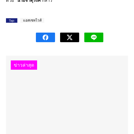
ด้วย”
นายจาตุรงค์
กล่าว
แอสเซทไวส์
Tags
ข่าวล่าสุด