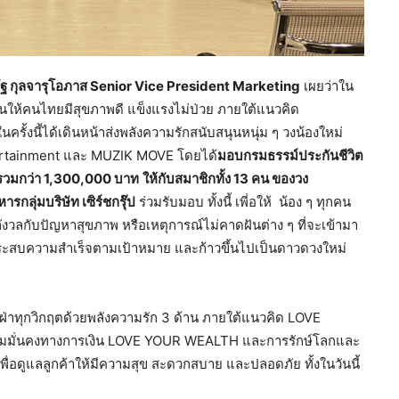
ฐ กุลจารุโอภาส
Senior Vice President Marketing
เผยว่าใน
นให้คนไทยมีสุขภาพดี แข็งแรงไม่ป่วย ภายใต้แนวคิด
ครั้งนี้ได้เดินหน้าส่งพลังความรักสนับสนุนหนุ่ม ๆ วงน้องใหม่
rtainment และ MUZIK MOVE โดยได้
มอบกรมธรรม์ประกันชีวิต
ันรวมกว่า 1,300,000 บาท
ให้กับสมาชิกทั้ง 13 คน ของวง
ารกลุ่มบริษัท เซิร์ชกรุ๊ป
ร่วมรับมอบ ทั้งนี้ เพี่อให้ น้อง ๆ ทุกคน
งกังวลกับปัญหาสุขภาพ หรือเหตุการณ์ไม่คาดฝันต่าง ๆ ที่จะเข้ามา
ประสบความสำเร็จตามเป้าหมาย และก้าวขึ้นไปเป็นดาวดวงใหม่
ฝ่าทุกวิกฤตด้วยพลังความรัก 3 ด้าน ภายใต้แนวคิด LOVE
มมั่นคงทางการเงิน LOVE YOUR WEALTH และการรักษ์โลกและ
ื่อดูแลลูกค้าให้มีความสุข สะดวกสบาย และปลอดภัย ทั้งในวันนี้