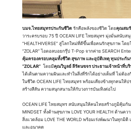
บมจ.ไทยสมุทรประกันชีวิต
รักคือพลังของชีวิต โดย
คุณสมรั
วาระครบรอบ 75 ปี OCEAN LIFE ไทยสมุทร มุ่งมั่นสนับสนุ
“HEALTHIVERSE” สู่โลกใหม่ที่ดีขึ้นเพื่อคนรักสุขภาพ โดยใน
“ZOLAR” ไอดอลบอยกรุ๊ป T-Pop จากค่าย SEARCH Ente
คุ้มครองครอบคลุมทั้งชีวิต สุขภาพ และอุบัติเหตุ ทุนประก
“ZOLAR”
โดยมี
คุณวิบูลย์ ลีรัตนขจร ประธานเจ้าหน้าที่บริห
ได้เดินตามความฝันและทำในสิ่งที่รักได้อย่างเต็มที่ ไม่ต้อ
ในชีวิต OCEAN LIFE ไทยสมุทร พร้อมเคียงข้างทุกคนให้
สร้างสีสัน ความสนุกสนานให้กับวงการบันเทิงต่อไป
OCEAN LIFE ไทยสมุทร สนับสนุนให้คนไทยสร้างภูมิคุ้มกัน
MINDSET ทั้งด้านสุขภาพ LOVE YOUR HEALTH ด้านควา
สิ่งแวดล้อม LOVE THE WORLD พร้อมเร่งพัฒนาในทุกมิติ เพ
และอนาคต