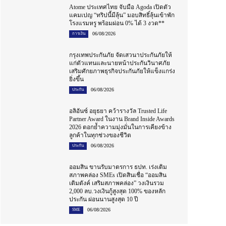
Atome ประเทศไทย จับมือ Agoda เปิดตัว
แคมเปญ “ทริปนี้มีลุ้น” มอบสิทธิ์ลุ้นเข้าพัก
โรงแรมหรู พร้อมผ่อน 0% ได้ 3 งวด**
06/08/2026
การเงิน
กรุงเทพประกันภัย จัดเสวนาประกันภัยให้
แก่ตัวแทนและนายหน้าประกันวินาศภัย
เสริมศักยภาพธุรกิจประกันภัยให้แข็งแกร่ง
ยิ่งขึ้น
06/08/2026
ประกัน
อลิอันซ์ อยุธยา คว้ารางวัล Trusted Life
Partner Award ในงาน Brand Inside Awards
2026 ตอกย้ำความมุ่งมั่นในการเคียงข้าง
ลูกค้าในทุกช่วงของชีวิต
06/08/2026
ประกัน
ออมสิน ขานรับมาตรการ ธปท. เร่งเติม
สภาพคล่อง SMEs เปิดสินเชื่อ “ออมสิน
เติมตังค์ เสริมสภาพคล่อง” วงเงินรวม
2,000 ลบ.วงเงินกู้สูงสุด 100% ของหลัก
ประกัน ผ่อนนานสูงสุด 10 ปี
06/08/2026
SME