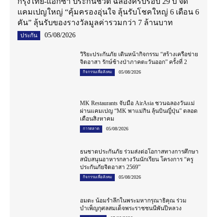
กรุงไทย-แอกซ่า ประกันชีวิต ฉลองครบรอบ 29 ปี จัด
แคมเปญใหญ่ “คุ้มครองอุ่นใจ ลุ้นรับโชคใหญ่ 6 เดือน 6
คัน” ลุ้นรับของรางวัลมูลค่ารวมกว่า 7 ล้านบาท
05/08/2026
ประกัน
วิริยะประกันภัย เดินหน้ากิจกรรม “สร้างเครือข่าย
จิตอาสา รักษ์ช้างป่าภาคตะวันออก” ครั้งที่ 2
05/08/2026
กิจกรรมเพื่อสังคม
MK Restaurants จับมือ AirAsia ชวนฉลองวันแม่
ผ่านแคมเปญ “MK พาแม่กิน ลุ้นบินญี่ปุ่น” ตลอด
เดือนสิงหาคม
05/08/2026
การตลาด
ธนชาตประกันภัย ร่วมส่งต่อโอกาสทางการศึกษา
สนับสนุนอาหารกลางวันนักเรียน โครงการ “ครู
ประกันภัยจิตอาสา 2569”
05/08/2026
กิจกรรมเพื่อสังคม
อมตะ น้อมรำลึกในพระมหากรุณาธิคุณ ร่วม
บำเพ็ญกุศลสมเด็จพระราชชนนีพันปีหลวง