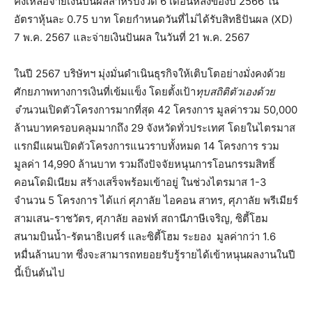
คงเหลือจ่ายเงินปันผลสำหรับงวด 6 เดือนหลังของปี 2566 ใน
อัตราหุ้นละ 0.75 บาท โดยกำหนดวันที่ไม่ได้รับสิทธิปันผล (XD)
7 พ.ค. 2567 และจ่ายเงินปันผล ในวันที่ 21 พ.ค. 2567
ในปี 2567 บริษัทฯ มุ่งมั่นดำเนินธุรกิจให้เติบโตอย่างมั่งคงด้วย
ศักยภาพทางการเงินที่เข้มแข็ง โดยตั้งเป้า
ทุบสถิติตัวเองด้วย
จำ
นวนเปิดตัวโครงการมากที่สุด 42 โครงการ มูลค่ารวม 50,000
ล้านบาทครอบคลุมมากถึง 29 จังหวัดทั่วประเทศ โดยในไตรมาส
แรกมีแผนเปิดตัวโครงการแนวราบทั้งหมด 14 โครงการ รวม
มูลค่า 14,990 ล้านบาท รวมถึงปัจจัยหนุนการโอนกรรมสิทธิ์
คอนโดมิเนียม สร้างเสร็จพร้อมเข้าอยู่ ในช่วงไตรมาส 1-3
จำนวน 5 โครงการ ได้แก่ ศุภาลัย ไอคอน สาทร, ศุภาลัย พรีเมียร์
สามเสน-ราชวัตร, ศุภาลัย ลอฟท์ สถานีภาษีเจริญ, ซิตี้โฮม
สนามบินน้ำ-รัตนาธิเบศร์ และซิตี้โฮม ระยอง มูลค่ากว่า 1.6
หมื่นล้านบาท ซึ่งจะสามารถทยอยรับรู้รายได้เข้าหนุนผลงานในปี
นี้เป็นต้นไป