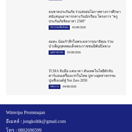
ธนชาตประกันภัย ร่วมส่งต่อโอกาสทางการศึกษา
สนับสนุนอาหารกลางวันนักเรียน โครงการ “ครู
ประกันภัยจิตอาสา 2569”
05/08/2026
กิจกรรมเพื่อสังคม
อมตะ น้อมรำลึกในพระมหากรุณาธิคุณ ร่วม
บำเพ็ญกุศลสมเด็จพระราชชนนีพันปีหลวง
05/08/2026
อุตสาหกรรม
TCMA จับมือ แคนาดา ดันเทคโนโลยีดักจับ
คาร์บอนเครื่องแรกในไทย ปูทางอุตสาหกรรม
ปูนซีเมนต์สู่ Net Zero 2050
04/08/2026
พลังงาน
Wimvipa Prommajan
อีเมลล์ :
jongkoltik@gmail.com
โทร : 0802696599