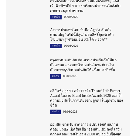
สวดพระอภิธรรมพระศพ สมเด็จพระเจ้าลูกเธอ
เจ้าฟ้าพัชรกิติยาภาฯ พร้อมหน่วยงานในสังกัด
กระทรวงอุตสาหกรรม
06/08/2026
การเงิน
Atome ประเทศไทย จับมือ Agoda เปิดตัว
แคมเปญ “ทริปนี้มีลุ้น” มอบสิทธิ์ลุ้นเข้าพัก
โรงแรมหรู พร้อมผ่อน 0% ได้ 3 งวด**
06/08/2026
การเงิน
กรุงเทพประกันภัย จัดเสวนาประกันภัยให้แก่
ตัวแทนและนายหน้าประกันวินาศภัยเสริม
ศักยภาพธุรกิจประกันภัยให้แข็งแกร่งยิ่งขึ้น
06/08/2026
ประกัน
อลิอันซ์ อยุธยา คว้ารางวัล Trusted Life Partner
Award ในงาน Brand Inside Awards 2026 ตอกย้ำ
ความมุ่งมั่นในการเคียงข้างลูกค้าในทุกช่วงของ
ชีวิต
06/08/2026
ประกัน
ออมสิน ขานรับมาตรการ ธปท. เร่งเติมสภาพ
คล่อง SMEs เปิดสินเชื่อ “ออมสิน เติมตังค์ เสริม
สภาพคล่อง” วงเงินรวม 2,000 ลบ.วงเงินกู้สูงสุด