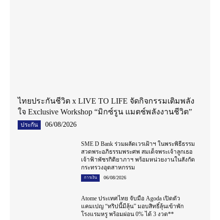
ไทยประกันชีวิต x LIVE TO LIFE จัดกิจกรรมเติมพลัง
ใจ Exclusive Workshop “มิกซ์รูน แมตช์พลังงานชีวิต”
06/08/2026
ประกัน
SME D Bank ร่วมผลัดเวรเฝ้าฯ ในพระพิธีธรรม
สวดพระอภิธรรมพระศพ สมเด็จพระเจ้าลูกเธอ
เจ้าฟ้าพัชรกิติยาภาฯ พร้อมหน่วยงานในสังกัด
กระทรวงอุตสาหกรรม
06/08/2026
การเงิน
Atome ประเทศไทย จับมือ Agoda เปิดตัว
แคมเปญ “ทริปนี้มีลุ้น” มอบสิทธิ์ลุ้นเข้าพัก
โรงแรมหรู พร้อมผ่อน 0% ได้ 3 งวด**